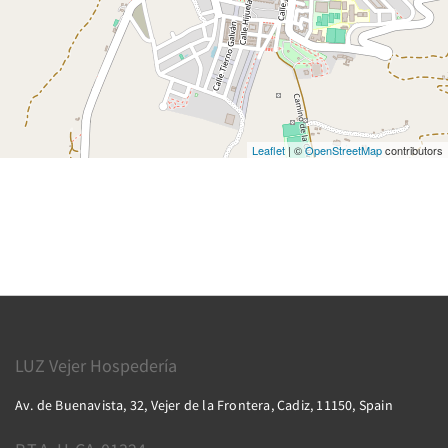
Leaflet
| ©
OpenStreetMap
contributors
LUZ Vejer Hospedería
Av. de Buenavista, 32, Vejer de la Frontera, Cadiz, 11150, Spain