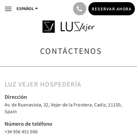
ESPAÑOL
RESERVAR AHORA
Toggle
navigation
CONTÁCTENOS
LUZ VEJER HOSPEDERÍA
Dirección
Av. de Buenavista, 32, Vejer de la Frontera, Cadiz, 11150,
Spain
Número de teléfono
+34 956 451 006